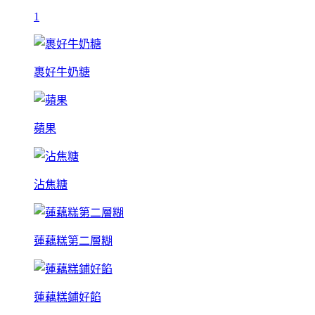
1
裹好牛奶糖
蘋果
沾焦糖
蓮藕糕第二層糊
蓮藕糕鋪好餡