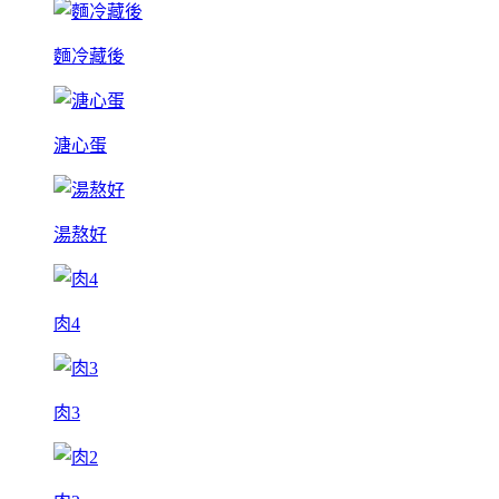
麵冷藏後
溏心蛋
湯熬好
肉4
肉3