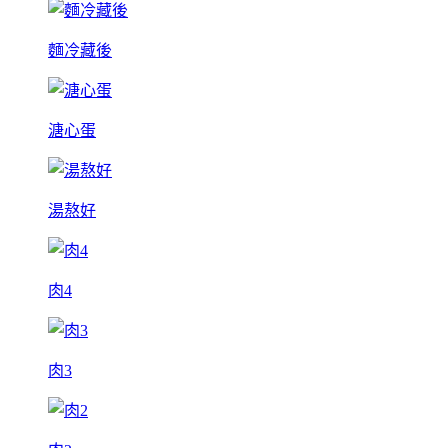
麵冷藏後
溏心蛋
湯熬好
肉4
肉3