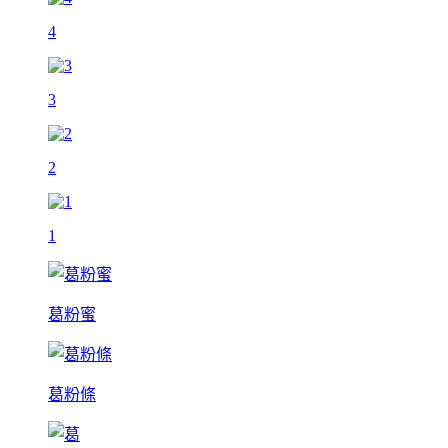
4
3
2
1
葛粉蜜
葛粉條